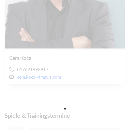
Cem Koca
017621993917
cem.koca@impuls.com
Spiele & Trainingstermine